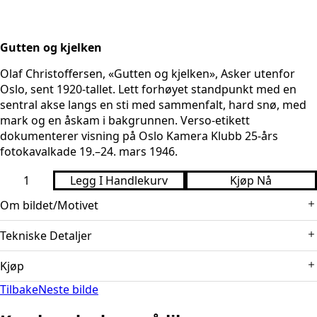
Gutten og kjelken
Olaf Christoffersen, «Gutten og kjelken», Asker utenfor
Oslo, sent 1920-tallet. Lett forhøyet standpunkt med en
sentral akse langs en sti med sammenfalt, hard snø, med
mark og en åskam i bakgrunnen. Verso-etikett
dokumenterer visning på Oslo Kamera Klubb 25-års
fotokavalkade 19.–24. mars 1946.
The
Legg I Handlekurv
Kjøp Nå
Boy
and
Om bildet/Motivet
the
Sled
antall
Tekniske Detaljer
Motivet viser en gutt som står ved sin kjelke på en gangvei
med sammenfalt snø og hard overflate. Parallelle spor går
Kjøp
Tekniske Detaljer:
Gelatin silver print på original montasje,
innover i bildet og dreier svakt mot venstre i midtpartiet,
med dokumenterte påskrifter og etikett på verso. Signatur
med lagdeling fra forgrunn til bakgrunn. Figuren ligger
Tilbake
Neste bilde
Prints kan kjøpes via hjemmesiden
“O. Christoffersen” nede t.h.; blyant “Gutten og kjelken” og
nær midtlinjen og gir skala mot gjerdepåler til høyre og
“333” nede t.v.; OKK-etikett på verso (1946).