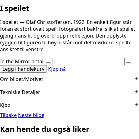
I speilet
I speilet — Olaf Christoffersen, 1922. En enkelt figur står
foran et stort ovalt speil, fotografert bakfra, slik at speilet
gjengir ansikt og overkropp i refleksjon. Den opplyste
ryggen til figuren til høyre står mot det mørkere, speilte
ansiktet til venstre.
In the Mirror antall
Legg i handlekurv
Kjøp nå
Om bildet/Motivet
Tekniske Detaljer
Ved et stort ovalt speil ses en kvinne bakfra, med bar rygg
og et hvitt plagg senket om overkroppen; refleksjonen
Kjøp
Tekniske Detaljer:
Sannsynligvis en sølvgelatinkopi med
gjengir ansikt og forside. De to stilles opp mot hverandre i
myk piktorialistisk behandling, på kremfarget kartong.
bildet: ryggen bortvendt til høyre, og til venstre det speilte
Tilbake
Neste bilde
Verket er foreløpig ikke til salgs
Tittelen «I Speilet» står nederst til venstre, med Olaf
ansiktet vendt mot kameraet, med blikket rettet ut av
Kan hende du også liker
Christoffersens signatur og årstallet 1922 nederst til høyre.
bildet. Den ovale rammen holder dem sammen. En panelt
dør og innrammede bilder bak refleksjonen gir en grunn